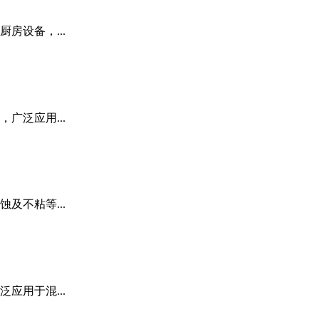
设备，...
泛应用...
不粘等...
用于混...