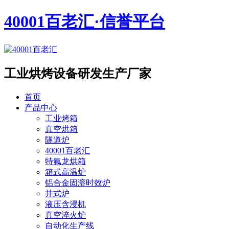
40001百老汇·信誉平台
工业烘烤设备
研发生产厂家
首页
产品中心
工业烤箱
真空烘箱
隧道炉
40001百老汇
特氟龙烘箱
箱式高温炉
铝合金固溶时效炉
井式炉
液压含浸机
真空淬火炉
自动化生产线