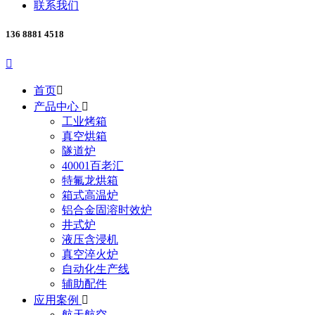
联系我们
136 8881 4518

首页

产品中心

工业烤箱
真空烘箱
隧道炉
40001百老汇
特氟龙烘箱
箱式高温炉
铝合金固溶时效炉
井式炉
液压含浸机
真空淬火炉
自动化生产线
辅助配件
应用案例

航天航空